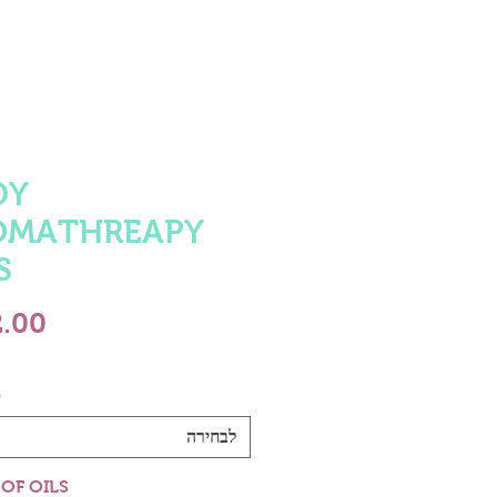
DY
OMATHREAPY
S
ס
לבחירה
 OF OILS