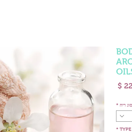
BO
AR
OIL
מחיר
וג ריח
*
*
TYPE